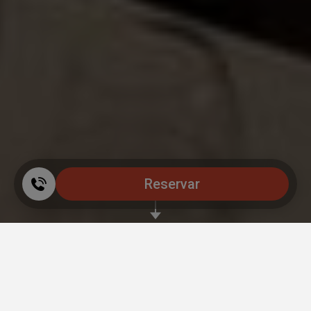
Reservar
Donde el alma se reencuentra con la magia de los años 30
Déjate envolver por la esencia de un
alojamiento único en Cádiz
donde el
arte y la historia se funden para crear una experiencia inolvidable.
Galardonado por la
Guía Michelin
, el Hotel Utopía te invita a viajar al corazón
de los
años 30
a través de
16 habitaciones tematizadas
que son auténticas
joyas de diseño. Entre la paz de
Benalup-Casas Viejas
y la brisa de las mejores
playas del sur, descubre un refugio de cultura, espectáculos y gastronomía
diseñado para hacerte soñar despierto.