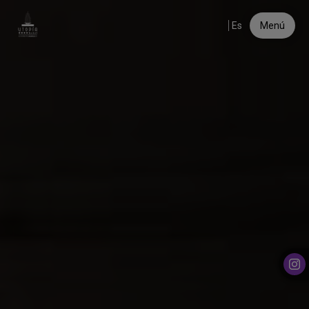
Hotel Utopía en Cádiz | Hotel con encanto en Benalup-Casas 
Es
Menú