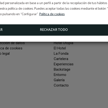
idad personalizada en base a un perfil a partir de la recopilación de tus hábit
stra política de cookies. Puedes aceptar todas las cookies mediante el botón
so pulsando en “Configurar”.
Política de cookies
AR
RECHAZAR TODO
terés
Menú
ección de datos
Hotel Utopía
tica de cookies
El Hotel
o legal
La Fonda
Cartelera
Experiencias
Backstage
Entorno
Galería
Contacto