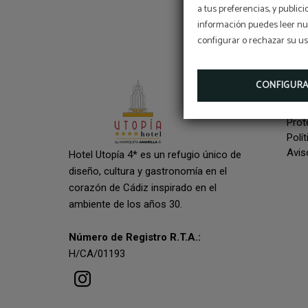
a tus preferencias, y public
información puedes leer nue
configurar o rechazar su u
CONFIGUR
In
Prot
Polí
Avis
Hotel Utopía 4* es un refugio único de
diseño, cultura y gastronomía en el
corazón de Cádiz inspirado en el
ambiente de los años 30.
Número de Registro R.T.A.:
H/CA/01193