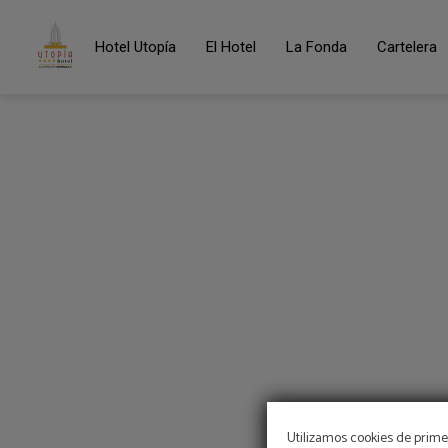
Regala Utopía del Hotel Utopía en Benalup - Casas Viejas. W
Hotel Utopía
El Hotel
La Fonda
Cartelera
Utilizamos cookies de primer