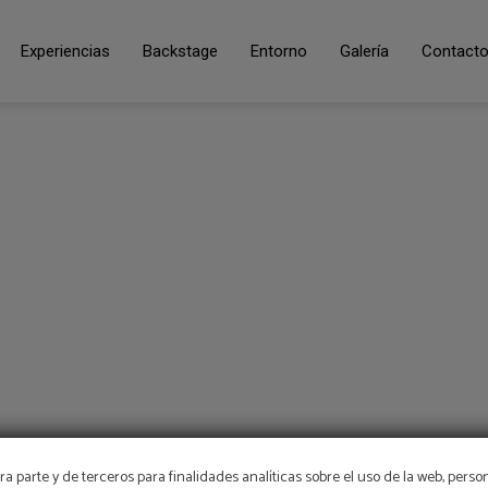
eb Oficial.
Experiencias
Backstage
Entorno
Galería
Contact
a parte y de terceros para finalidades analíticas sobre el uso de la web, perso