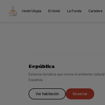
Hotel Utopía
El Hotel
La Fonda
Cartelera
Tipología Doble Superior del Hotel Utopía en Benalup - Casas
República
Estancia temática que recrea el ambiente cultura
Española.
Ver habitación
Reservar