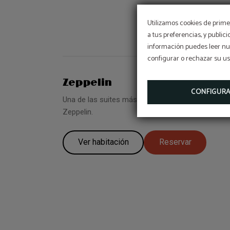
Utilizamos cookies de primer
a tus preferencias, y public
información puedes leer nue
configurar o rechazar su u
Zeppelin
CONFIGUR
Una de las suites más especiales, inspirada en los
Zeppelin.
Ver habitación
Reservar