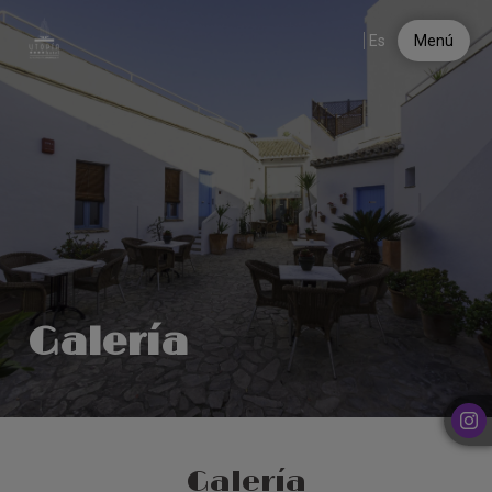
Galería de imágenes | Hotel Utopía Benalup-Casas Viejas
Es
Menú
Galería
Galería