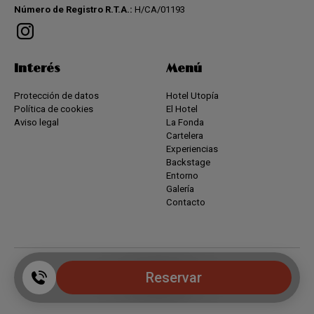
Número de Registro R.T.A.:
H/CA/01193
Interés
Menú
Protección de datos
Hotel Utopía
Política de cookies
El Hotel
Aviso legal
La Fonda
Cartelera
Experiencias
Backstage
Entorno
Galería
Contacto
Reservar
Powered by keytel
Compra segura