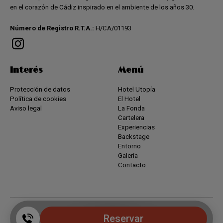
en el corazón de Cádiz inspirado en el ambiente de los años 30.
Número de Registro R.T.A.:
H/CA/01193
Interés
Menú
Protección de datos
Hotel Utopía
Política de cookies
El Hotel
Aviso legal
La Fonda
Cartelera
Experiencias
Backstage
Entorno
Galería
Contacto
Reservar
Powered by keytel