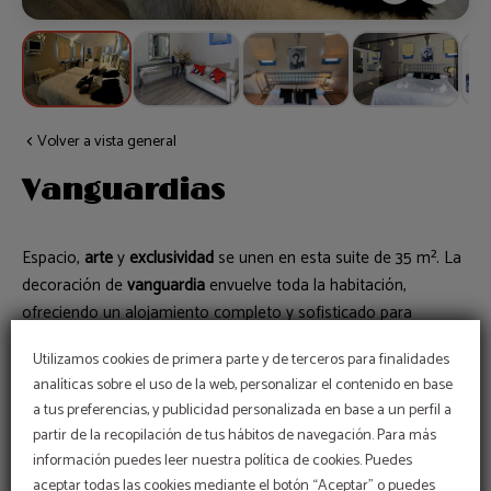
Volver a vista general
Vanguardias
Espacio,
arte
y
exclusividad
se unen en esta suite de 35 m². La
decoración de
vanguardia
envuelve toda la habitación,
ofreciendo un alojamiento completo y sofisticado para
quienes buscan la máxima expresión del
diseño
del hotel.
Utilizamos cookies de primera parte y de terceros para finalidades
analíticas sobre el uso de la web, personalizar el contenido en base
a tus preferencias, y publicidad personalizada en base a un perfil a
Reservar
partir de la recopilación de tus hábitos de navegación. Para más
información puedes leer nuestra política de cookies. Puedes
aceptar todas las cookies mediante el botón “Aceptar” o puedes