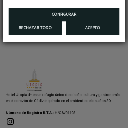
Cafetera cápsulas
Wi-Fi
CONFIGURAR
RECHAZAR TODO
ACEPTO
Hotel Utopía 4* es un refugio único de diseño, cultura y gastronomía
en el corazón de Cádiz inspirado en el ambiente de los años 30.
Número de Registro R.T.A.:
H/CA/01193