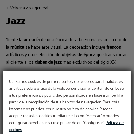
Volver a vista general
Jazz
Siente la
armonía
de una época dorada en una estancia donde
la
música
se hace arte visual. La decoración incluye
frescos
artísticos
y una selección de
objetos de época
que transportan
al cliente a los
clubes de jazz
más exclusivos del siglo XX.
Utilizamos cookies de primera parte y de terceros para finalidades
Reservar
analíticas sobre el uso de la web, personalizar el contenido en base
a tus preferencias, y publicidad personalizada en base a un perfil a
partir de la recopilación de tus hábitos de navegación. Para más
información puedes leer nuestra política de cookies. Puedes
Aire acondicionado
Bañera de hidromasaje
aceptar todas las cookies mediante el botón “Aceptar” o puedes
configurar o rechazar su uso pulsando en “Configurar”.
Política de
Baño privado
Ropa de cama y toallas
cookies