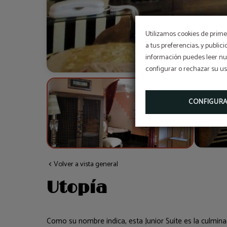
Utilizamos cookies de primer
a tus preferencias, y public
información puedes leer nue
configurar o rechazar su u
CONFIGUR
Volver a vista general
Utopía
Como su nombre indica, esta Junior Suite es la culmina