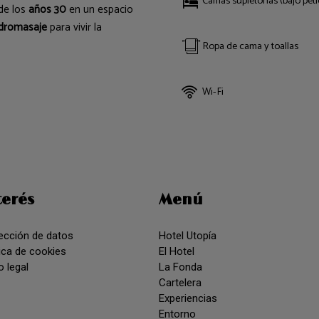
Camas supletorias (bajo peti
de los
años 30
en un espacio
idromasaje
para vivir la
Ropa de cama y toallas
Wi-Fi
terés
Menú
ección de datos
Hotel Utopía
tica de cookies
El Hotel
o legal
La Fonda
Cartelera
Experiencias
Entorno