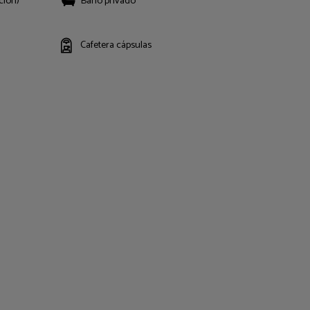
ción)
Baño privado
Cafetera cápsulas