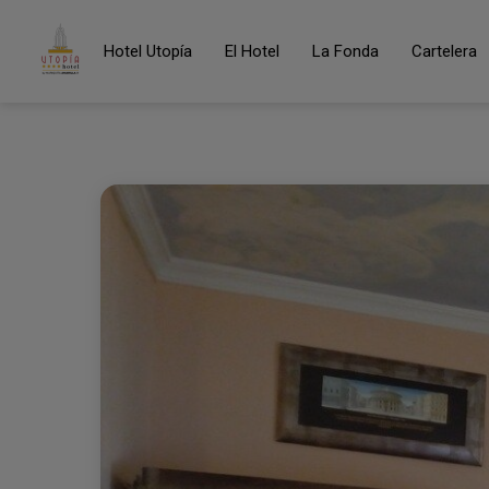
Hotel Utopía
El Hotel
La Fonda
Cartelera
Utopía del Hotel Utopía en Benalup - Casas Viejas. Web Ofici